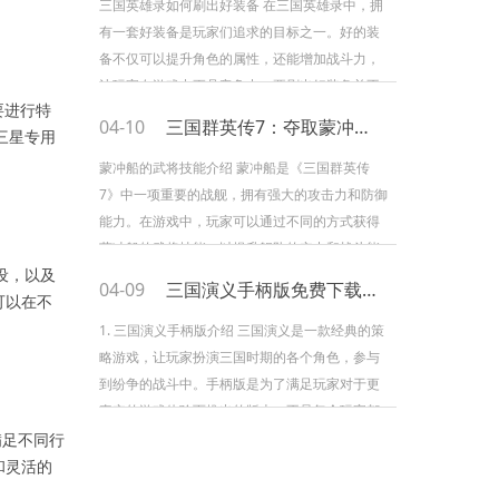
三国英雄录如何刷出好装备 在三国英雄录中，拥
有一套好装备是玩家们追求的目标之一。好的装
备不仅可以提升角色的属性，还能增加战斗力，
让玩家在游戏中更具竞争力。要刷出好装备并不
要进行特
是一件容易的事情。本文将从随机...
04-10
三国群英传7：夺取蒙冲船的武将技能
三星专用
蒙冲船的武将技能介绍 蒙冲船是《三国群英传
7》中一项重要的战舰，拥有强大的攻击力和防御
能力。在游戏中，玩家可以通过不同的方式获得
蒙冲船的武将技能，以提升舰队的实力和战斗能
设，以及
力。本文将详细介绍如何获得蒙冲...
04-09
三国演义手柄版免费下载指南
可以在不
1. 三国演义手柄版介绍 三国演义是一款经典的策
略游戏，让玩家扮演三国时期的各个角色，参与
到纷争的战斗中。手柄版是为了满足玩家对于更
真实的游戏体验而推出的版本。不是每个玩家都
有手柄，下面将介绍如何下载...
满足不同行
和灵活的