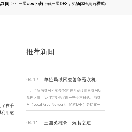
戏新闻
三星dex下载(下载三星DEX，流畅体验桌面模式)
>>
推荐新闻
04-17
单位局域网魔兽争霸联机攻略
一、了解局域网和魔兽争霸 在开始设置局域网玩
魔兽之前，我们需要先了解一些基本概念。局域
网（Local Area Network，简称LAN）是指在一
现了在手
个相对较小的地理范围内，由一组计算机互连而
以利用这
成的网络。...
04-11
三国英雄录：炼装之道