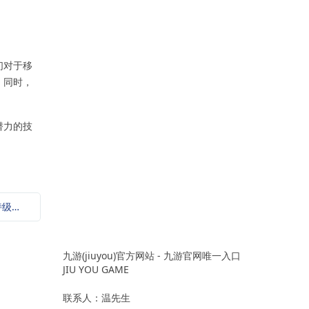
们对于移
。同时，
潜力的技
下一篇：上古卷轴5(天际风云再起：重拾史诗级奇幻之旅)
九游(jiuyou)官方网站 - 九游官网唯一入口
JIU YOU GAME
联系人：温先生