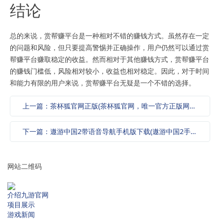
结论
总的来说，赏帮赚平台是一种相对不错的赚钱方式。虽然存在一定
的问题和风险，但只要提高警惕并正确操作，用户仍然可以通过赏
帮赚平台赚取稳定的收益。然而相对于其他赚钱方式，赏帮赚平台
的赚钱门槛低，风险相对较小，收益也相对稳定。因此，对于时间
和能力有限的用户来说，赏帮赚平台无疑是一个不错的选择。
上一篇：茶杯狐官网正版(茶杯狐官网，唯一官方正版网站)
下一篇：遨游中国2带语音导航手机版下载(遨游中国2手机版带语音导航免费下载)
网站二维码
介绍九游官网
项目展示
游戏新闻