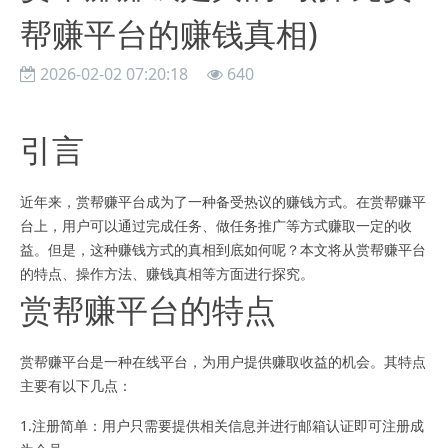
帮赚平台的赚钱真相)
2026-02-02 07:20:18
640
引言
近年来，赏帮赚平台成为了一种备受热议的赚钱方式。在赏帮赚平
台上，用户可以通过完成任务、做任务推广等方式赚取一定的收
益。但是，这种赚钱方式的真相到底如何呢？本文将从赏帮赚平台
的特点、操作方法、赚钱真相等方面进行探究。
赏帮赚平台的特点
赏帮赚平台是一种在线平台，为用户提供赚取收益的机会。其特点
主要有以下几点：
1.注册简单：用户只需要提供相关信息并进行邮箱认证即可注册成