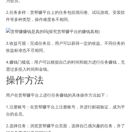
为会员。
2.任务多样：赏帮赚平台上的任务包括填问卷、试玩游戏、安装软
件等多种类型，操作难度各不相同。
3.收益可观：完成任务后，用户可以获得一定的收益。不同任务的
收益标准也不尽相同。
4.赚钱门槛低：用户可以根据自己的时间和能力进行任务赚钱，无
需过多投入时间和金钱。
操作方法
用户在赏帮赚平台上进行任务赚钱的具体操作方法如下：
1.注册账号：在赏帮赚平台上注册账号，并进行邮箱验证，成为平
台的会员。
2.选择任务：浏览赏帮赚平台页面，选择自己感兴趣的任务，并了