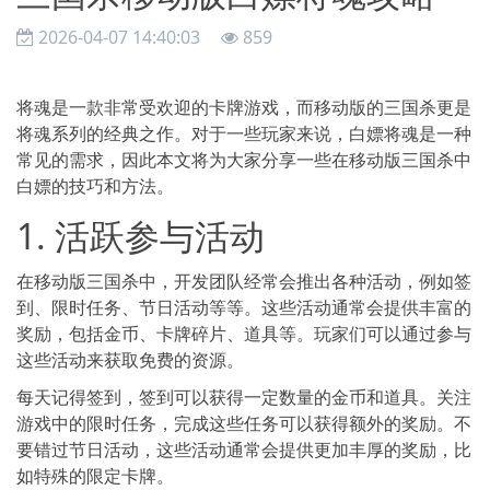
2026-04-07 14:40:03
859
将魂是一款非常受欢迎的卡牌游戏，而移动版的三国杀更是
将魂系列的经典之作。对于一些玩家来说，白嫖将魂是一种
常见的需求，因此本文将为大家分享一些在移动版三国杀中
白嫖的技巧和方法。
1. 活跃参与活动
在移动版三国杀中，开发团队经常会推出各种活动，例如签
到、限时任务、节日活动等等。这些活动通常会提供丰富的
奖励，包括金币、卡牌碎片、道具等。玩家们可以通过参与
这些活动来获取免费的资源。
每天记得签到，签到可以获得一定数量的金币和道具。关注
游戏中的限时任务，完成这些任务可以获得额外的奖励。不
要错过节日活动，这些活动通常会提供更加丰厚的奖励，比
如特殊的限定卡牌。