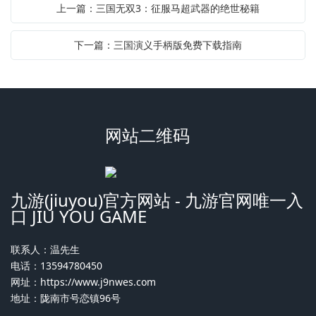
上一篇：三国无双3：征服马超武器的绝世秘籍
下一篇：三国演义手柄版免费下载指南
网站二维码
九游(jiuyou)官方网站 - 九游官网唯一入
口 JIU YOU GAME
联系人：温先生
电话：13594780450
网址：
https://www.j9nwes.com
地址：陇南市号恋镇96号