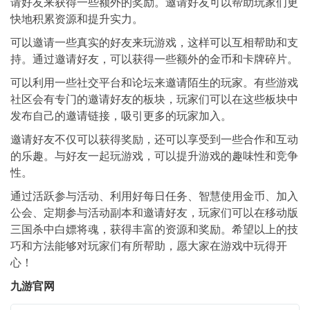
请好友来获得一些额外的奖励。邀请好友可以帮助玩家们更
快地积累资源和提升实力。
可以邀请一些真实的好友来玩游戏，这样可以互相帮助和支
持。通过邀请好友，可以获得一些额外的金币和卡牌碎片。
可以利用一些社交平台和论坛来邀请陌生的玩家。有些游戏
社区会有专门的邀请好友的板块，玩家们可以在这些板块中
发布自己的邀请链接，吸引更多的玩家加入。
邀请好友不仅可以获得奖励，还可以享受到一些合作和互动
的乐趣。与好友一起玩游戏，可以提升游戏的趣味性和竞争
性。
通过活跃参与活动、利用好每日任务、智慧使用金币、加入
公会、定期参与活动副本和邀请好友，玩家们可以在移动版
三国杀中白嫖将魂，获得丰富的资源和奖励。希望以上的技
巧和方法能够对玩家们有所帮助，愿大家在游戏中玩得开
心！
九游官网