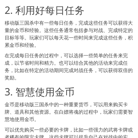
2. 利用好每日任务
移动版三国杀中有一些每日任务，完成这些任务可以获得大
量的金币和经验。这些任务通常包括参与对战、完成特定的
目标等等。玩家们可以每天花一些时间来完成这些任务，积
累金币和经验。
在完成每日任务的过程中，可以选择一些简单的任务来完
成，以节省时间和精力。也可以结合其他的活动来完成任
务，比如在特定的活动期间完成对战任务，可以获得双倍的
奖励。
3. 智慧使用金币
金币是移动版三国杀中的一种重要货币，可以用来购买卡
牌、道具和其他资源。在白嫖将魂的过程中，玩家们需要智
慧地使用金币。
可以优先购买一些必要的卡牌，比如一些强力的武将卡牌或
者稀有的限定卡牌。这些卡牌可以提升自己在对战中的实