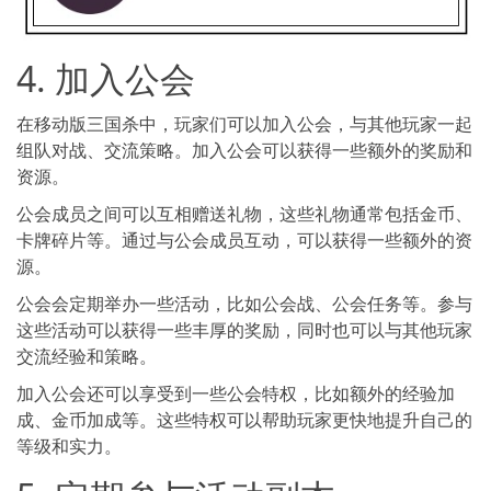
4. 加入公会
在移动版三国杀中，玩家们可以加入公会，与其他玩家一起
组队对战、交流策略。加入公会可以获得一些额外的奖励和
资源。
公会成员之间可以互相赠送礼物，这些礼物通常包括金币、
卡牌碎片等。通过与公会成员互动，可以获得一些额外的资
源。
公会会定期举办一些活动，比如公会战、公会任务等。参与
这些活动可以获得一些丰厚的奖励，同时也可以与其他玩家
交流经验和策略。
加入公会还可以享受到一些公会特权，比如额外的经验加
成、金币加成等。这些特权可以帮助玩家更快地提升自己的
等级和实力。