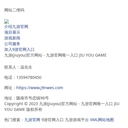
网站二维码
介绍九游官网
项目展示
游戏新闻
公司服务
加入9游官网入口
九游(jiuyou)官方网站 - 九游官网唯一入口 JIU YOU GAME
联系人：温先生
电话：13594780450
网址：
https://www.j9nwes.com
地址：陇南市号恋镇96号
Copyright © 2023 九游(jiuyou)官方网站 - 九游官网唯一入口 JIU
YOU GAME 版权所有
热门搜索：
九游官网
9游官网入口 九游游戏平台
XML网站地图