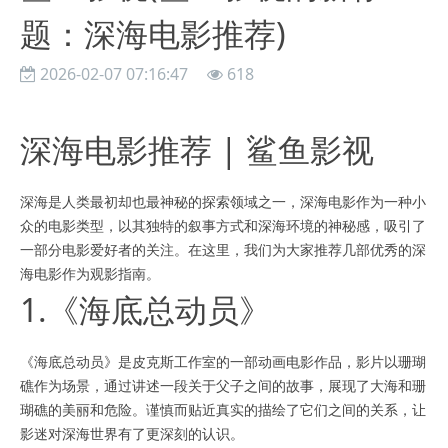
题：深海电影推荐)
2026-02-07 07:16:47
618
深海电影推荐 | 鲨鱼影视
深海是人类最初却也最神秘的探索领域之一，深海电影作为一种小
众的电影类型，以其独特的叙事方式和深海环境的神秘感，吸引了
一部分电影爱好者的关注。在这里，我们为大家推荐几部优秀的深
海电影作为观影指南。
1.《海底总动员》
《海底总动员》是皮克斯工作室的一部动画电影作品，影片以珊瑚
礁作为场景，通过讲述一段关于父子之间的故事，展现了大海和珊
瑚礁的美丽和危险。谨慎而贴近真实的描绘了它们之间的关系，让
影迷对深海世界有了更深刻的认识。