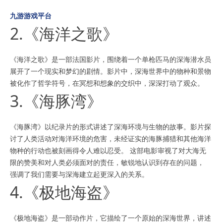
九游游戏平台
2.《海洋之歌》
《海洋之歌》是一部法国影片，围绕着一个单枪匹马的深海潜水员
展开了一个现实和梦幻的剧情。影片中，深海世界中的物种和景物
被化作了哲学符号，在冥想和想象的交织中，深深打动了观众。
3.《海豚湾》
《海豚湾》以纪录片的形式讲述了深海环境与生物的故事。影片探
讨了人类活动对海洋环境的危害，未经证实的海豚捕猎和其他海洋
物种的行动也被刻画得令人难以忍受。 这部电影审视了对大海无
限的赞美和对人类必须面对的责任，敏锐地认识到存在的问题，
强调了我们需要与深海建立起更深入的关系。
4.《极地海盗》
《极地海盗》是一部动作片，它描绘了一个原始的深海世界，讲述