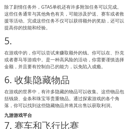
除了剧情任务外，GTA5单机还有许多附加任务可以完成。
这些任务通常与其他角色有关，可能涉及护送、赛车或者救
援等活动。完成这些任务不仅可以获得额外的奖励，还可以
提高你的技能和经验。
5.
在游戏中的，你可以尝试来赚取额外的钱。你可以在、扑克
或者赛马等游戏中。是一种高风险的活动，你需要谨慎选择
金额，并且要有控制自己的能力，以免陷入成瘾。
6. 收集隐藏物品
在游戏的世界中，有许多隐藏的物品可以收集。这些物品包
括钱袋、金条和珠宝等贵重物品。通过探索游戏的各个角
落，你可以找到这些隐藏物品并将其出售以获取利润。
九游游戏平台
7. 赛车和飞行比赛