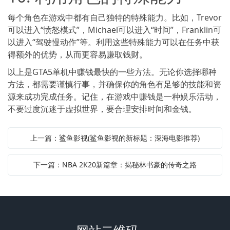
每个角色在游戏中都有自己独特的特殊能力。比如，Trevor
可以进入“愤怒模式”，Michael可以进入“时间”，Franklin可
以进入“驾驶慢动作”等。利用这些特殊能力可以在任务中获
得额外的优势，从而更容易赚取钱财。
以上是GTA5单机中赚钱最快的一些方法。无论你选择哪种
方法，都需要谨慎行事，并确保你的角色有足够的技能和资
源来成功完成任务。记住，在游戏中赚钱是一种娱乐活动，
不要过度沉迷于虚拟世界，要合理安排时间和金钱。
上一篇：鲨鱼影视(鲨鱼影视的新标题：深海电影推荐)
下一篇：NBA 2K20新篇章：揭秘林书豪的传奇之路