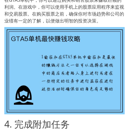
在GTA5单机中，你可以通过购买和销售股票来赚取巨额的
利润。在游戏中，你可以使用手机上的股票应用程序来监视
和交易股票。在购买股票之前，确保你对市场趋势和公司的
业绩有一定的了解，以便做出明智的投资决策。
4. 完成附加任务